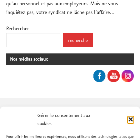
qu’au personnel et pas aux employeurs. Mais ne vous
inquiétez pas, votre syndicat ne lâche pas l’affaire…
Rechercher
recherche
Nos médias sociaux
AVENIR SYNDICAL
- Le nouveau
Gérer le consentement aux
syndicat des services publics et
cookies
subventionnés
Pour offrir les meilleures expériences, nous utilisons des technologies telles que