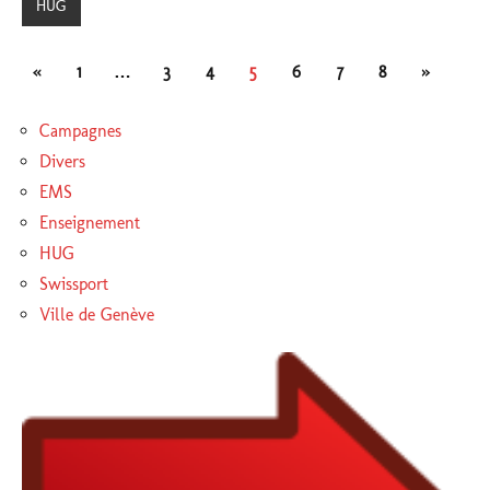
HUG
Pagination
Publications
Articles
«
1
…
3
4
5
6
7
8
»
des
précédentes
suivants
Campagnes
publications
Divers
EMS
Enseignement
HUG
Swissport
Ville de Genève