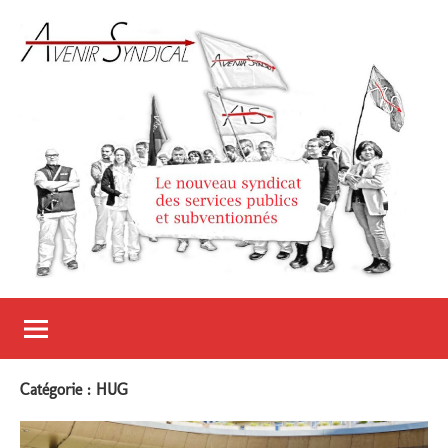
Aller
au
contenu
Avenir
Le
nouveau
Syndical
syndicat
des
services
Catégorie :
HUG
publics
et