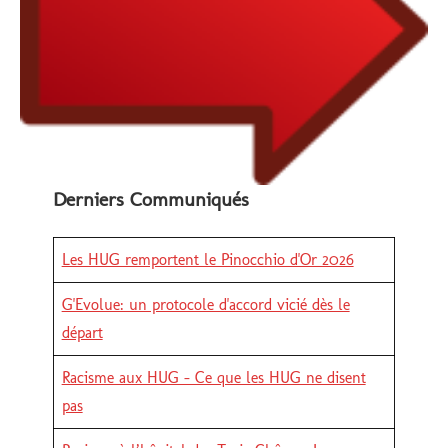
Derniers Communiqués
Les HUG remportent le Pinocchio d'Or 2026
G'Evolue: un protocole d'accord vicié dès le
départ
Racisme aux HUG - Ce que les HUG ne disent
pas