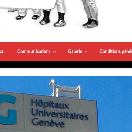
et
subventi
ct
Communications
Galerie
Conditions géné