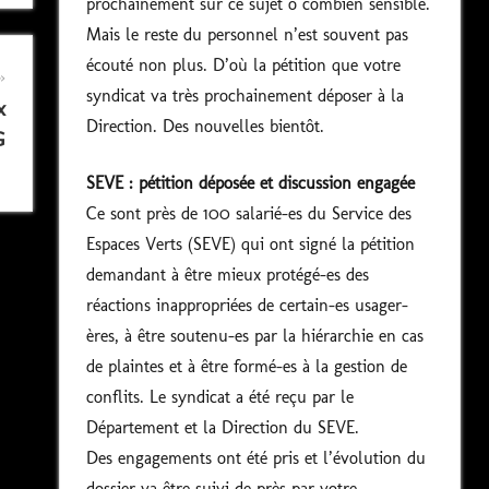
prochainement sur ce sujet ô combien sensible.
Mais le reste du personnel n’est souvent pas
écouté non plus. D’où la pétition que votre
syndicat va très prochainement déposer à la
x
Direction. Des nouvelles bientôt.
G
SEVE : pétition déposée et discussion engagée
Ce sont près de 100 salarié-es du Service des
Espaces Verts (SEVE) qui ont signé la pétition
demandant à être mieux protégé-es des
réactions inappropriées de certain-es usager-
ères, à être soutenu-es par la hiérarchie en cas
de plaintes et à être formé-es à la gestion de
conflits. Le syndicat a été reçu par le
Département et la Direction du SEVE.
Des engagements ont été pris et l’évolution du
dossier va être suivi de près par votre