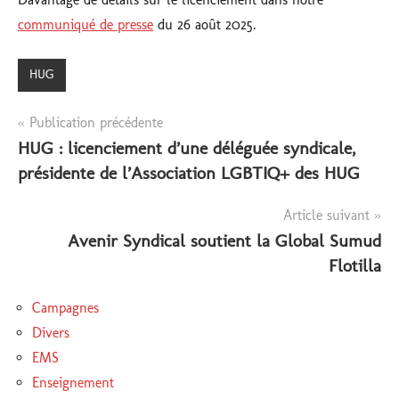
communiqué de presse
du 26 août 2025.
HUG
Navigation
Publication précédente
HUG : licenciement d’une déléguée syndicale,
de
présidente de l’Association LGBTIQ+ des HUG
l’article
Article suivant
Avenir Syndical soutient la Global Sumud
Flotilla
Campagnes
Divers
EMS
Enseignement