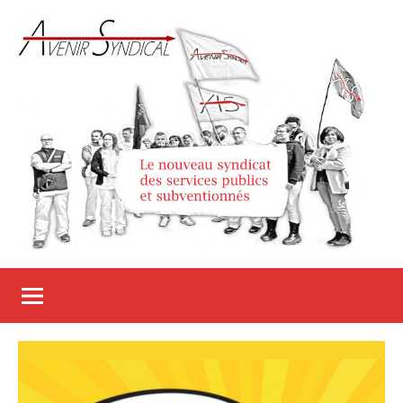
Aller
au
contenu
Avenir
Le
nouveau
Syndical
syndicat
des
services
publics
et