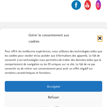
AVENIR SYNDICAL
- Le nouveau
Gérer le consentement aux
syndicat des services publics et
cookies
subventionnés
Pour offrir les meilleures expériences, nous utilisons des technologies telles que
les cookies pour stocker et/ou accéder aux informations des appareils. Le fait de
consentir à ces technologies nous permettra de traiter des données telles que le
64, rue de Lyon, 1203 Genève - Tél: +41 79 293 11
comportement de navigation ou les ID uniques sur ce site. Le fait de ne pas
consentir ou de retirer son consentement peut avoir un effet négatif sur
61 - info@avenirsyndical.ch
certaines caractéristiques et fonctions.
Créateur du site: Pascal Fardel
Accepter
Refuser
Social media & sharing icons powered by
UltimatelySocial