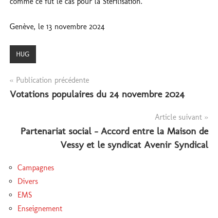
comme ce fut le cas pour la Stérilisation.
Genève, le 13 novembre 2024
HUG
Navigation
Publication précédente
Votations populaires du 24 novembre 2024
de
l’article
Article suivant
Partenariat social – Accord entre la Maison de
Vessy et le syndicat Avenir Syndical
Campagnes
Divers
EMS
Enseignement