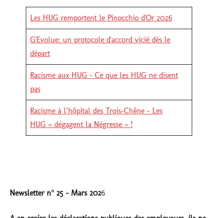
Les HUG remportent le Pinocchio d'Or 2026
G'Evolue: un protocole d'accord vicié dès le
départ
Racisme aux HUG - Ce que les HUG ne disent
pas
Racisme à l’hôpital des Trois-Chêne – Les
HUG « dégagent la Négresse » !
Newsletter n° 25 - Mars 202
6