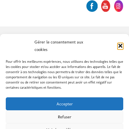
AVENIR SYNDICAL
- Le nouveau
Gérer le consentement aux
syndicat des services publics et
cookies
subventionnés
Pour offrir les meilleures expériences, nous utilisons des technologies telles que
les cookies pour stocker et/ou accéder aux informations des appareils. Le fait de
consentir à ces technologies nous permettra de traiter des données telles que le
64, rue de Lyon, 1203 Genève - Tél: +41 79 293 11
comportement de navigation ou les ID uniques sur ce site. Le fait de ne pas
consentir ou de retirer son consentement peut avoir un effet négatif sur
61 - info@avenirsyndical.ch
certaines caractéristiques et fonctions.
Créateur du site: Pascal Fardel
Accepter
Refuser
Social media & sharing icons powered by
UltimatelySocial