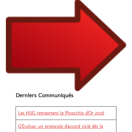
Derniers Communiqués
Les HUG remportent le Pinocchio d'Or 2026
G'Evolue: un protocole d'accord vicié dès le