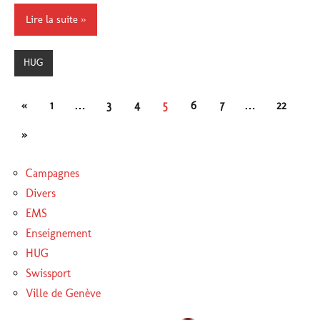
Lire la suite
HUG
Pagination
Publications
«
1
…
3
4
5
6
7
…
22
des
précédentes
Articles
»
publications
suivants
Campagnes
Divers
EMS
Enseignement
HUG
Swissport
Ville de Genève