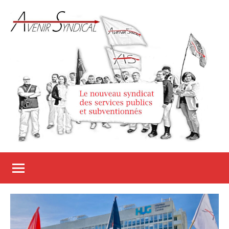
Aller
au
contenu
Avenir
Le
nouveau
Syndical
syndicat
des
services
publics
et